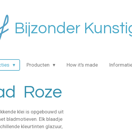
Bijzonder Kunsti
cties
Producten
How it's made
Informati
lad Roze
kkende klei is opgebouwd uit
et bladmotieven. Elk blaadje
hillende kleurtinten glazuur,