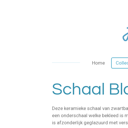
Ga
direct
naar
de
hoofdinhoud
Home
Colle
Schaal B
Deze keramieke schaal van zwartba
een onderschaal welke bekleed is m
is afzonderlijk geglazuurd met versc