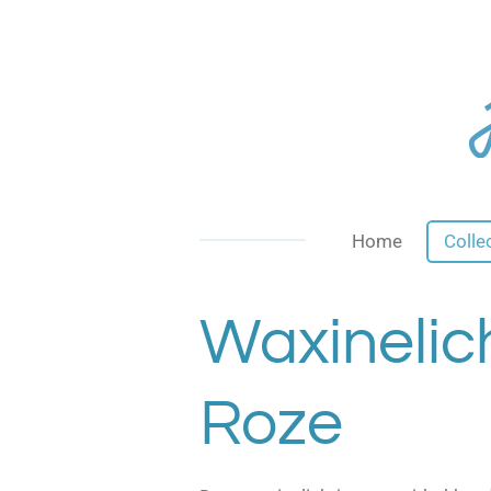
Ga
direct
naar
de
hoofdinhoud
Home
Colle
Waxinelic
Roze