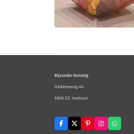
Bijzonder Kunstig
Ginkelseweg 4A
6866 DZ Heelsum
F
X
P
I
W
a
i
n
h