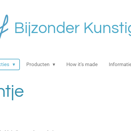
Bijzonder Kunsti
cties
Producten
How it's made
Informati
htje