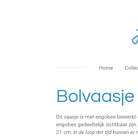
Ga
direct
naar
de
hoofdinhoud
Home
Colle
Bolvaasje
Dit vaasje is met engobes bewerkt
engobes gedeeltelijk zichtbaar zij
21 cm.
In de loop der tijd kunnen er 