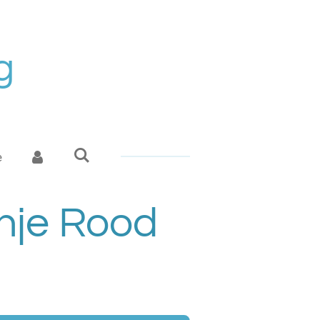
g
e
anje Rood