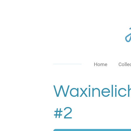
Ga
direct
naar
de
hoofdinhoud
Home
Colle
Waxinelic
#2