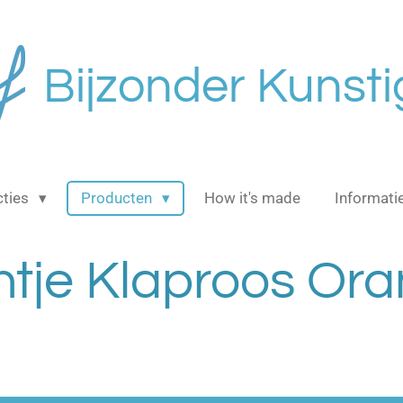
Bijzonder Kunsti
cties
Producten
How it's made
Informati
htje Klaproos Or