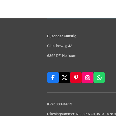
Bijzonder Kunstig
Ginkelseweg 4A
6866 DZ Heelsum
F
X
P
I
W
a
i
n
h
c
n
s
a
e
t
t
t
b
e
a
s
KVK: 88046613
o
r
g
A
o
e
r
p
rekeningnummer: NL88 KNAB 0513 1678 