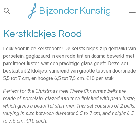
Ga
Bijzonder Kunstig
direct
naar
de
Kerstklokjes Rood
hoofdinhoud
Leuk voor in de kerstboom! De kerstklokjes zijn gemaakt van
porselein, geglazuurd in een rode tint en daarna bewerkt met
parelmoer luster, wat een prachtige glans geeft. Deze set
bestaat uit 2 klokjes, varierend van grootte tussen doorsnede
5,5 tot 7 cm, en hoogte 6,5 tot 7,5 cm. €10 per stuk.
Perfect for the Christmas tree! These Christmas bells are
made of porcelain, glazed and then finished with pearl lustre,
which gives a beautiful shimmer. This set consists of 2 bells,
varying in size between diameter 5.5 to 7 cm, and height 6.5
to 7.5 cm. €10 each.