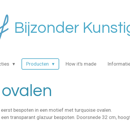
Bijzonder Kunsti
cties
Producten
How it's made
Informati
 ovalen
 eerst bespoten in een motief met turquoise ovalen.
t een transparant glazuur bespoten. Doorsnede 32 cm, hoog