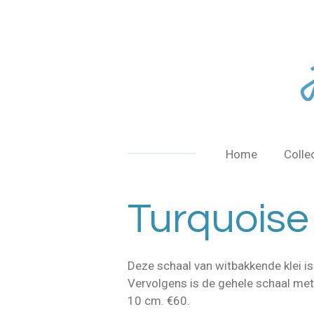
Ga
direct
naar
de
hoofdinhoud
Home
Colle
Turquoise
Deze schaal van witbakkende klei is
Vervolgens is de gehele schaal me
10 cm. €60.