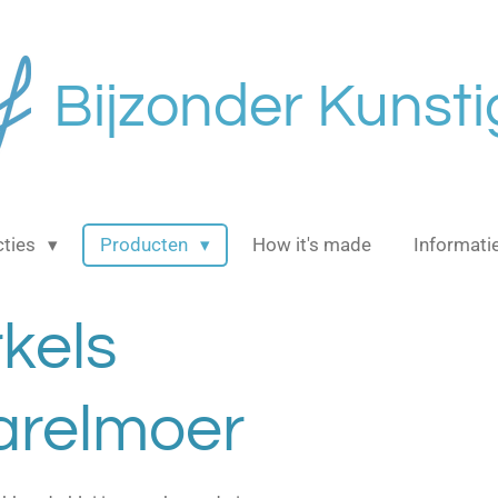
Bijzonder Kunsti
cties
Producten
How it's made
Informati
kels
Parelmoer