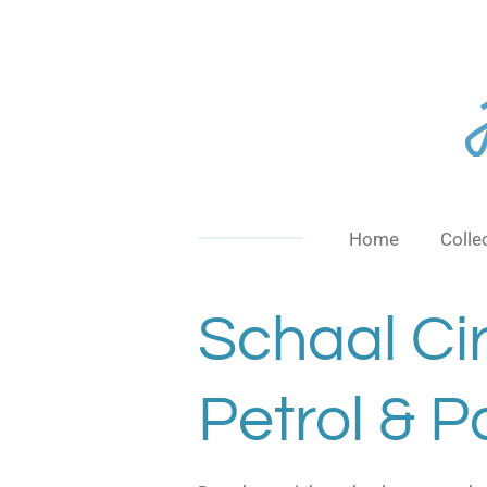
Ga
direct
naar
de
hoofdinhoud
Home
Colle
Schaal Cir
Petrol & 