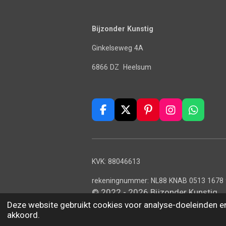
Bijzonder Kunstig
Ginkelseweg 4A
6866 DZ Heelsum
F
X
P
I
W
a
i
n
h
c
n
s
a
e
t
t
t
b
e
a
s
KVK: 88046613
o
r
g
A
o
e
r
p
rekeningnummer: NL88 KNAB 0513 1678
k
s
a
p
© 2022 - 2026 Bijzonder Kunstig
t
m
Deze website gebruikt cookies voor analyse-doeleinden en/
akkoord.