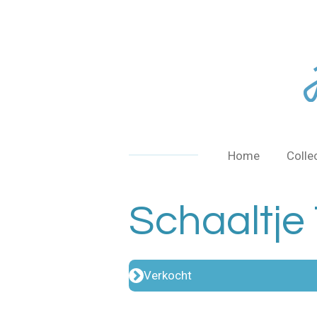
Ga
direct
naar
de
hoofdinhoud
Home
Colle
Schaaltje
Verkocht