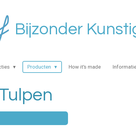
Bijzonder Kunsti
cties
Producten
How it's made
Informati
 Tulpen