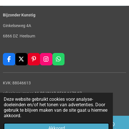
Bijzonder Kunstig
Ginkelseweg 4A
6866 DZ Heelsum
F
X
P
I
W
a
i
n
h
c
n
s
a
e
t
t
t
KVK: 88046613
b
e
a
s
o
r
g
A
rekeningnummer: NL88 KNAB 0513 1678 97
o
e
r
p
Deze website gebruikt cookies voor analyse-
© 2022 - 2026 Bijzonder Kunstig
k
s
a
p
doeleinden en/of het tonen van advertenties. Door
t
m
Powered by
JouwWeb
gebruik te blijven maken van de site gaat u hiermee
akkoord.
Akkoord