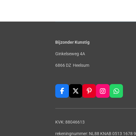
Bijzonder Kunstig
Ginkelseweg 4A
6866 DZ Heelsum
F
X
P
I
W
a
i
n
h
c
n
s
a
e
t
t
t
b
e
a
s
KVK: 88046613
o
r
g
A
o
e
r
p
rekeningnummer: NL88 KNAB 0513 1678 