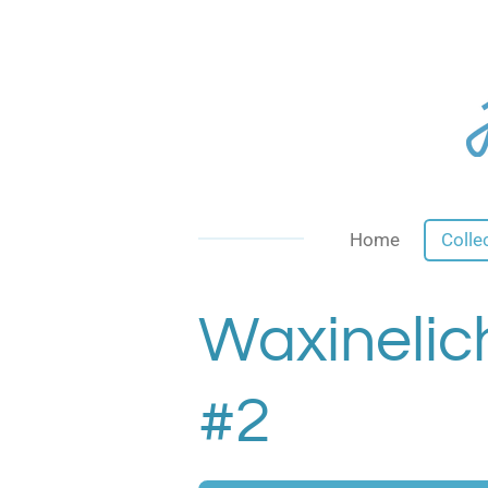
Ga
direct
naar
de
hoofdinhoud
Home
Colle
Waxinelic
#2