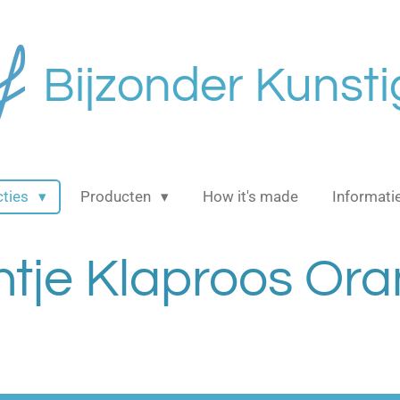
Bijzonder Kunsti
cties
Producten
How it's made
Informati
htje Klaproos Or