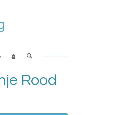
g
e
anje Rood