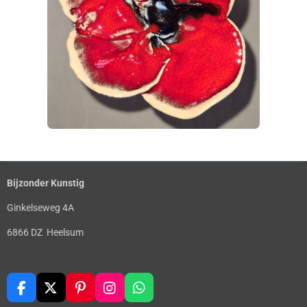
Bijzonder Kunstig
Ginkelseweg 4A
6866 DZ Heelsum
F
X
P
I
W
a
i
n
h