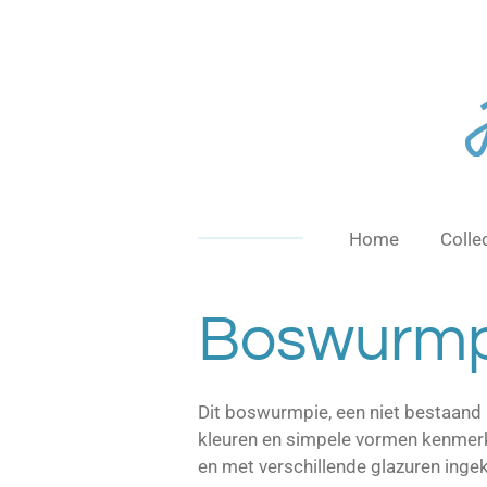
Ga
direct
naar
de
hoofdinhoud
Home
Colle
Boswurmp
Dit boswurmpie, een niet bestaand 
kleuren en simpele vormen kenmerke
en met verschillende glazuren inge