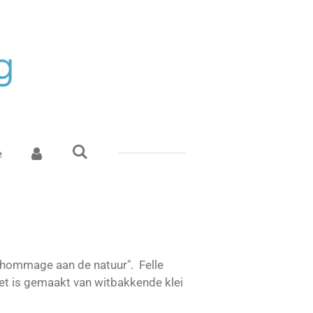
g
e
 "hommage aan de natuur". Felle
Het is gemaakt van witbakkende klei