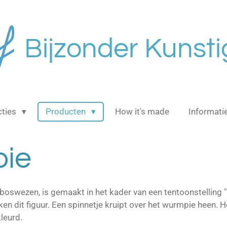
Bijzonder Kunsti
cties
Producten
How it's made
Informati
ie
boswezen, is gemaakt in het kader van een tentoonstelling
n dit figuur. Een spinnetje kruipt over het wurmpie heen. 
kleurd.