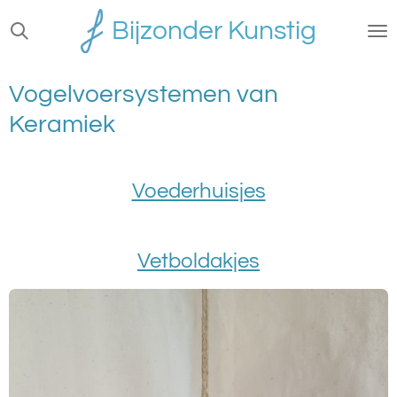
Ga
Bijzonder Kunstig
direct
naar
de
Vogelvoersystemen van
hoofdinhoud
Keramiek
Voederhuisjes
Vetboldakjes