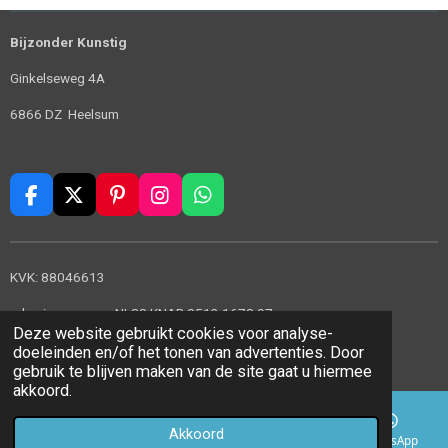
Bijzonder Kunstig
Ginkelseweg 4A
6866 DZ Heelsum
F
X
P
I
W
a
i
n
h
c
n
s
a
e
t
t
t
KVK: 88046613
b
e
a
s
o
r
g
A
rekeningnummer: NL88 KNAB 0513 1678 97
o
e
r
p
Deze website gebruikt cookies voor analyse-
© 2022 - 2026 Bijzonder Kunstig
k
s
a
p
doeleinden en/of het tonen van advertenties. Door
t
m
Powered by
JouwWeb
gebruik te blijven maken van de site gaat u hiermee
akkoord.
Akkoord
E-mailadres
Telefoonnummer
Kaart
WhatsApp