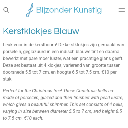
Ga
Bijzonder Kunstig
direct
naar
de
Kerstklokjes Blauw
hoofdinhoud
Leuk voor in de kerstboom! De kerstklokjes zijn gemaakt van
porselein, geglazuurd in een indisch blauwe tint en daarna
bewerkt met parelmoer luster, wat een prachtige glans geeft.
Deze set bestaat uit 4 klokjes, varierend van grootte tussen
doorsnede 5,5 tot 7 cm, en hoogte 6,5 tot 7,5 cm. €10 per
stuk.
Perfect for the Christmas tree! These Christmas bells are
made of porcelain, glazed and then finished with pearl lustre,
which gives a beautiful shimmer. This set consists of 4 bells,
varying in size between diameter 5.5 to 7 cm, and height 6.5
to 7.5 cm. €10 each.