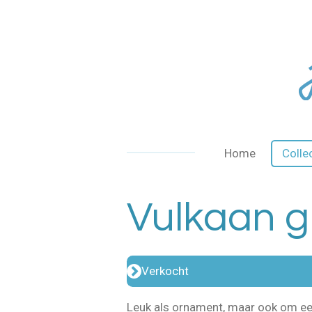
Ga
direct
naar
de
hoofdinhoud
Home
Colle
Vulkaan g
Verkocht
Leuk als ornament, maar ook om een 