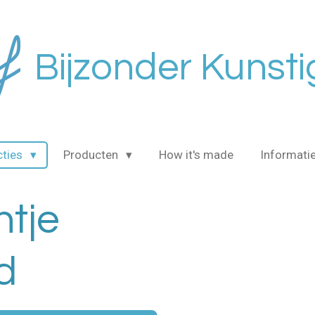
Bijzonder Kunsti
cties
Producten
How it's made
Informati
htje
d