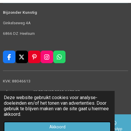
Bijzonder Kunstig
Ginkelseweg 4A
6866 DZ Heelsum
F
X
P
I
W
a
i
n
h
c
n
s
a
e
t
t
t
KVK: 88046613
b
e
a
s
o
r
g
A
rekeningnummer: NL88 KNAB 0513 1678 97
o
e
r
p
Deze website gebruikt cookies voor analyse-
© 2022 - 2026 Bijzonder Kunstig
k
s
a
p
doeleinden en/of het tonen van advertenties. Door
t
m
Powered by
JouwWeb
gebruik te blijven maken van de site gaat u hiermee
akkoord.
Akkoord
E-mailadres
Telefoonnummer
Kaart
WhatsApp