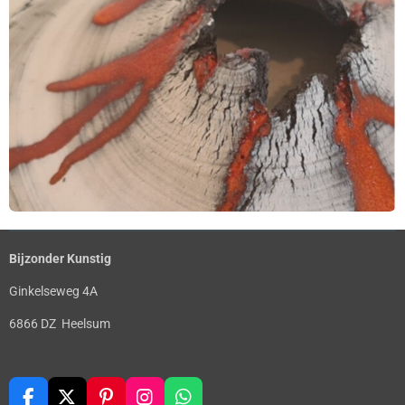
Bijzonder Kunstig
Ginkelseweg 4A
6866 DZ Heelsum
F
X
P
I
W