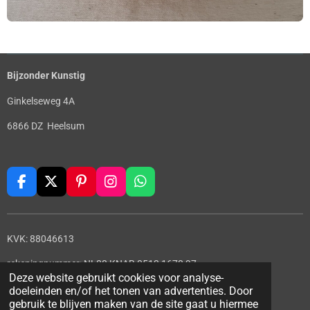
Bijzonder Kunstig
Ginkelseweg 4A
6866 DZ Heelsum
F
X
P
I
W
a
i
n
h
c
n
s
a
e
t
t
t
KVK: 88046613
b
e
a
s
o
r
g
A
rekeningnummer: NL88 KNAB 0513 1678 97
o
e
r
p
Deze website gebruikt cookies voor analyse-
© 2022 - 2026 Bijzonder Kunstig
k
s
a
p
doeleinden en/of het tonen van advertenties. Door
t
m
Powered by
JouwWeb
gebruik te blijven maken van de site gaat u hiermee