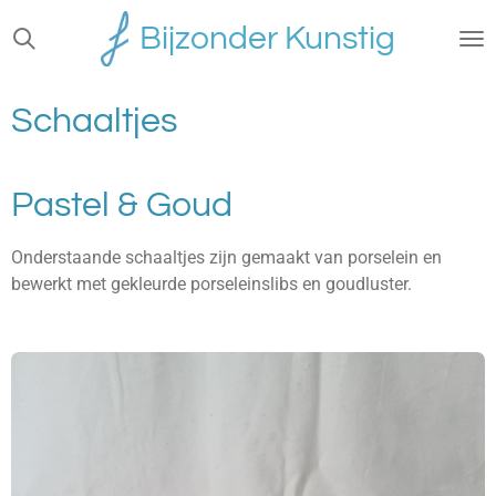
Ga
Bijzonder Kunstig
direct
naar
de
Schaaltjes
hoofdinhoud
Pastel & Goud
Onderstaande schaaltjes zijn gemaakt van porselein en
bewerkt met gekleurde porseleinslibs en goudluster.