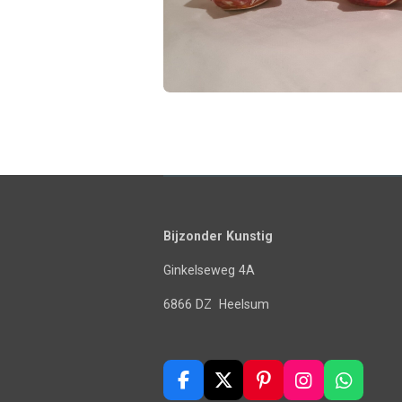
Bijzonder Kunstig
Ginkelseweg 4A
6866 DZ Heelsum
F
X
P
I
W