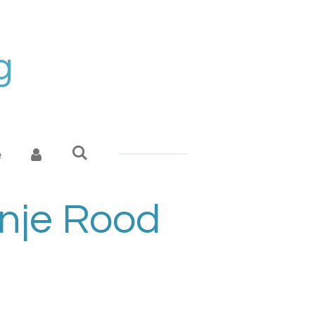
g
e
anje Rood