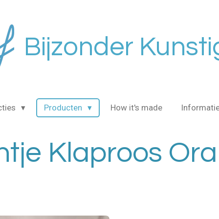
Bijzonder Kunsti
cties
Producten
How it's made
Informati
htje Klaproos Or