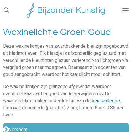
Ga
Bijzonder Kunstig
direct
naar
de
Waxinelichtje Groen Goud
hoofdinhoud
Deze waxinelichtjes van zwartbakkende klei zijn opgebouwd
uit bladmotieven. Elk blaadje is afzonderlijk geglazuurd met
verschillende kleurtinten glazuur, varierend van lichtgroen via
vergrijsd groen naar mosgroen. Daarnaast zijn accenten van
goud aangebracht, waardoor het kaarslicht mooi schittert.
De waxinelichtjes zijn glanzend afgewerkt, waardoor
eventueel kaarsvet er goed van te verwijderen is. De
waxinelichtjes maken onderdeel uit van de
blad collectie
.
Formaat: doorsnede (per stuk) 7 cm, hoogte 6 cm. €35 per
twee.
Verkocht