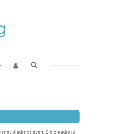
g
e
met bladmotieven. Elk blaadje is