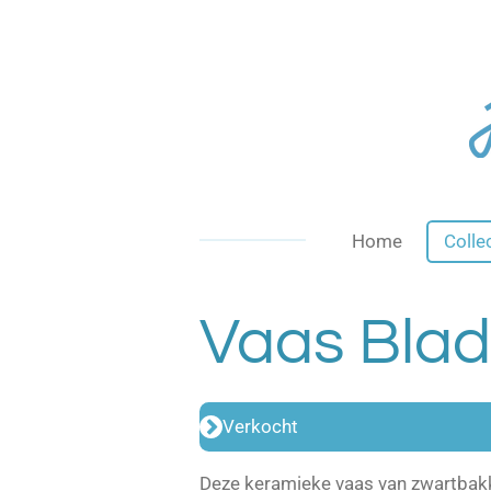
Ga
direct
naar
de
hoofdinhoud
Home
Colle
Vaas Blad
Verkocht
Deze keramieke vaas van zwartbakk