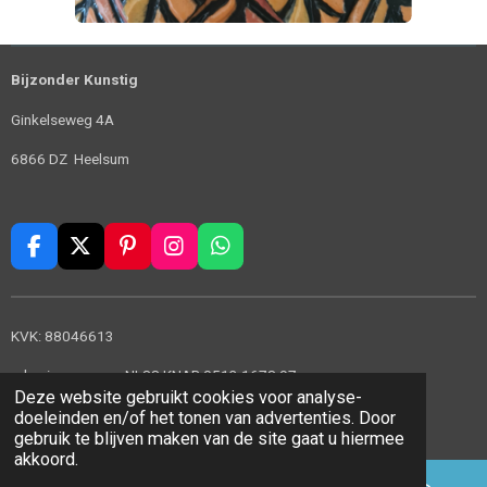
Bijzonder Kunstig
Ginkelseweg 4A
6866 DZ Heelsum
F
X
P
I
W
a
i
n
h
c
n
s
a
e
t
t
t
KVK: 88046613
b
e
a
s
o
r
g
A
rekeningnummer: NL88 KNAB 0513 1678 97
o
e
r
p
Deze website gebruikt cookies voor analyse-
© 2022 - 2026 Bijzonder Kunstig
k
s
a
p
doeleinden en/of het tonen van advertenties. Door
t
m
Powered by
JouwWeb
gebruik te blijven maken van de site gaat u hiermee
akkoord.