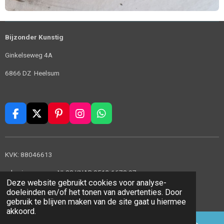
Bijzonder Kunstig
Ginkelseweg 4A
6866 DZ Heelsum
F
X
P
I
W
a
i
n
h
c
n
s
a
e
t
t
t
KVK: 88046613
b
e
a
s
o
r
g
A
rekeningnummer: NL88 KNAB 0513 1678 97
o
e
r
p
Deze website gebruikt cookies voor analyse-
© 2022 - 2026 Bijzonder Kunstig
k
s
a
p
doeleinden en/of het tonen van advertenties. Door
t
m
Powered by
JouwWeb
gebruik te blijven maken van de site gaat u hiermee
akkoord.