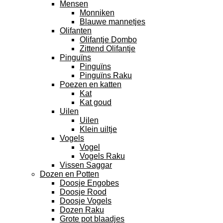
Mensen
Monniken
Blauwe mannetjes
Olifanten
Olifantje Dombo
Zittend Olifantje
Pinguïns
Pinguïns
Pinguïns Raku
Poezen en katten
Kat
Kat goud
Uilen
Uilen
Klein uiltje
Vogels
Vogel
Vogels Raku
Vissen Saggar
Dozen en Potten
Doosje Engobes
Doosje Rood
Doosje Vogels
Dozen Raku
Grote pot blaadjes