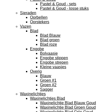
Pastel & Goud - sets
Pastel & Goud - losse stuks
Sieraden
Oorbellen
Oorstekers
Vazen
Blad
Blad Blauw
Blad groen
Blad roze
Engobe
Bolvaasje
Engobe stippen
Engobe strepen
Kleine vaasjes
Overig
Blauw
Groen #1
Groen #2
Sagger
Waxinelichtjes
Waxinelichtjes Blad
Waxinelichtje Blad Blauw Goud
Waxinelichtje Blad Groen Goud
Waxinelichtje Blad Grijs Goud