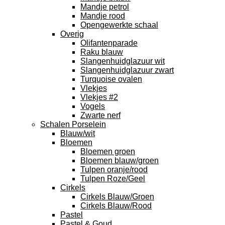
Mandje petrol
Mandje rood
Opengewerkte schaal
Overig
Olifantenparade
Raku blauw
Slangenhuidglazuur wit
Slangenhuidglazuur zwart
Turquoise ovalen
Vlekjes
Vlekjes #2
Vogels
Zwarte nerf
Schalen Porselein
Blauw/wit
Bloemen
Bloemen groen
Bloemen blauw/groen
Tulpen oranje/rood
Tulpen Roze/Geel
Cirkels
Cirkels Blauw/Groen
Cirkels Blauw/Rood
Pastel
Pastel & Goud