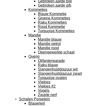
Gebroken aarde b/w
Gebroken aarde g/b
Kommetjes
Blauw Kommetje
Groene Kommetjes
Raku Kommetjes
Rood Kommetje
Turquoise Kommetjes
Mandje
Mandje blauw
Mandje petrol
Mandje rood
Opengewerkte schaal
Overig
Olifantenparade
Raku blauw
Slangenhuidglazuur wit
Slangenhuidglazuur zwart
Turquoise ovalen
Vlekjes
Vlekjes #2
Vogels
Zwarte nerf
Schalen Porselein
Blauw/wit