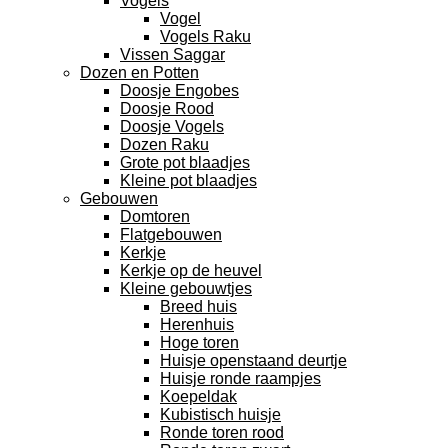
Vogels
Vogel
Vogels Raku
Vissen Saggar
Dozen en Potten
Doosje Engobes
Doosje Rood
Doosje Vogels
Dozen Raku
Grote pot blaadjes
Kleine pot blaadjes
Gebouwen
Domtoren
Flatgebouwen
Kerkje
Kerkje op de heuvel
Kleine gebouwtjes
Breed huis
Herenhuis
Hoge toren
Huisje openstaand deurtje
Huisje ronde raampjes
Koepeldak
Kubistisch huisje
Ronde toren rood