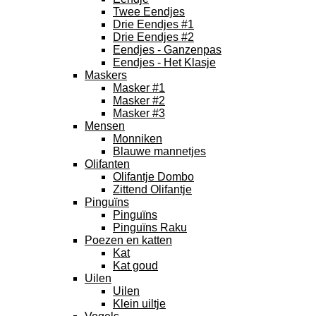
Twee Eendjes
Drie Eendjes #1
Drie Eendjes #2
Eendjes - Ganzenpas
Eendjes - Het Klasje
Maskers
Masker #1
Masker #2
Masker #3
Mensen
Monniken
Blauwe mannetjes
Olifanten
Olifantje Dombo
Zittend Olifantje
Pinguïns
Pinguïns
Pinguïns Raku
Poezen en katten
Kat
Kat goud
Uilen
Uilen
Klein uiltje