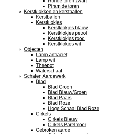
Ronde toren zwart
Piramide toren
Kerstklokken en kerstballen
Kerstballen
Kerstklokjes
Kerstklokjes blauw
Kerstklokjes petrol
Kerstklokjes rood
Kerstklokjes wit
Objecten
Lamp antraciet
Lamp wit
Theepot
Waterschaal
Schalen Aardewerk
Blad
Blad Groen
Blad Blauw/Groen
Blad Paars
Blad Roze
Hoge Schaal Blad Roze
Cirkels
Cirkels Blauw
Cirkels Parelmoer
Gebroken aarde