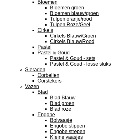
Bloemen
Bloemen groen
Bloemen blauw/groen
Tulpen oranje/rood
Tulpen Roze/Geel
Cirkels
Cirkels Blauw/Groen
Cirkels Blauw/Rood
Pastel
Pastel & Goud
Pastel & Goud - sets
Pastel & Goud - losse stuks
Sieraden
Oorbellen
Oorstekers
Vazen
Blad
Blad Blauw
Blad groen
Blad roze
Engobe
Bolvaasje
Engobe stippen
Engobe strepen
Kleine vaasjes