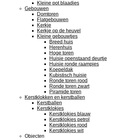
Kleine pot blaadjes
Gebouwen
Domtoren
Flatgebouwen
Kerkje
Kerkje op de heuvel
Kleine gebouwtjes
Breed huis
Herenhuis
Hoge toren
Huisje openstaand deurtje
Huisje ronde raampjes
Koepeldak
Kubistisch huisje
Ronde toren rood
Ronde toren zwart
Piramide toren
Kerstklokken en kerstballen
Kerstballen
Kerstklokjes
Kerstklokjes blauw
Kerstklokjes petrol
Kerstklokjes rood
Kerstklokjes wit
Objecten