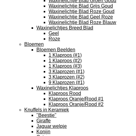
Waxinelichtje Blad Groen Goud
Waxinelichtje Blad Grijs Goud
Waxinelichtje Blad Roze Goud
Waxinelichtje Blad Geel Roze
Waxinelichtje Blad Roze Blauw
Waxinelichtjes Breed Blad
Geel
Roze
Bloemen
Bloemen Beelden
1 Klaproos (#1)
1 Klaproos (#2)
1 Klaproos (#3)
3 Klaprozen (#1)
3 Klaprozen (#2)
9 Klaprozen (#1)
Waxinelichtjes Klaproos
Klaproos Rood
Klaproos Oranje/Rood #1
Klaproos Oranje/Rood #2
Knuffels in Keramiek
"Beestje"
Giraffe
Jaguar welpje
Konijn