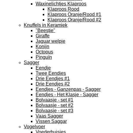
Waxinelichtjes Klaproos
Klaproos Rood
Klaproos Oranje/Rood #1
Klaproos Oranje/Rood #2
Knuffels in Keramiek
"Beestje"
Giraffe
Jaguar welpje
Konijn
Octopus
Pinguïn
Sagger
Eendje
Twee Eendjes
Drie Eendjes #1
Drie Eendjes #2
Eendjes - Ganzenpas - Sagger
Eendjes - Het Klasje - Sagger
Bolvaasje - set #1
Bolvaasje - set #2
Bolvaasje - set #3
Vaas Sagger
Vissen Saggar
Vogelvoer
Voederhuisjes