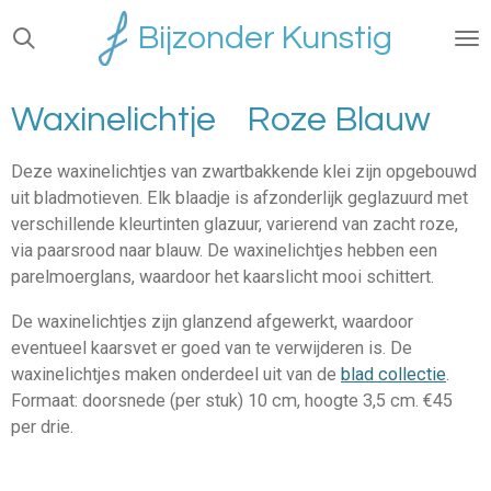
Ga
Bijzonder Kunstig
direct
naar
de
Waxinelichtje Roze Blauw
hoofdinhoud
Deze waxinelichtjes van zwartbakkende klei zijn opgebouwd
uit bladmotieven. Elk blaadje is afzonderlijk geglazuurd met
verschillende kleurtinten glazuur, varierend van zacht roze,
via paarsrood naar blauw. De waxinelichtjes hebben een
parelmoerglans, waardoor het kaarslicht mooi schittert.
De waxinelichtjes zijn glanzend afgewerkt, waardoor
eventueel kaarsvet er goed van te verwijderen is. De
waxinelichtjes maken onderdeel uit van de
blad collectie
.
Formaat: doorsnede (per stuk) 10 cm, hoogte 3,5 cm. €45
per drie.